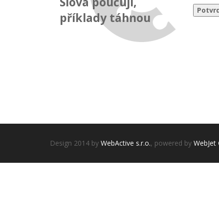
Slova poučují,
příklady táhnou
Design 2014 by
WebActive s.r.o.
, powered by
WebJet