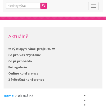
Vyhledávání:
Toggle
navigati
Aktuálně
!!! Výstupy v rámci projektu !!!
Co pro Vás chystáme
Co již proběhlo
Fotogalerie
Online konference
Závěrečná konference
Home
>
Aktuálně