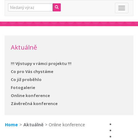
Vyhledávání:
Toggle
navigati
Aktuálně
!!! Výstupy v rámci projektu !!!
Co pro Vás chystáme
Co již proběhlo
Fotogalerie
Online konference
Závěrečná konference
Home
>
Aktuálně
> Online konference