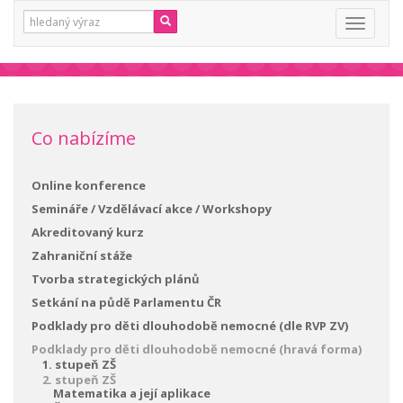
Vyhledávání:
Toggle
navigati
Co nabízíme
Online konference
Semináře / Vzdělávací akce / Workshopy
Akreditovaný kurz
Zahraniční stáže
Tvorba strategických plánů
Setkání na půdě Parlamentu ČR
Podklady pro děti dlouhodobě nemocné (dle RVP ZV)
Podklady pro děti dlouhodobě nemocné (hravá forma)
1. stupeň ZŠ
2. stupeň ZŠ
Matematika a její aplikace