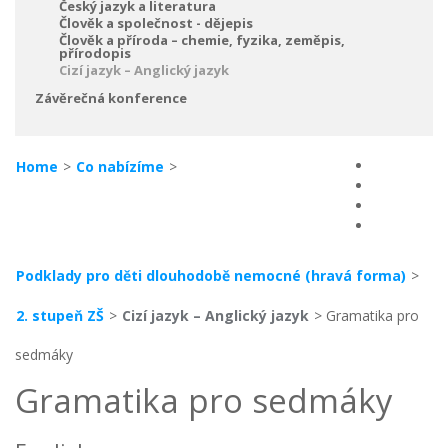
Český jazyk a literatura
Člověk a společnost - dějepis
Člověk a příroda – chemie, fyzika, zeměpis,
přírodopis
Cizí jazyk – Anglický jazyk
Závěrečná konference
Home
>
Co nabízíme
>
Podklady pro děti dlouhodobě nemocné (hravá forma)
>
2. stupeň ZŠ
>
Cizí jazyk – Anglický jazyk
> Gramatika pro
sedmáky
Gramatika pro sedmáky