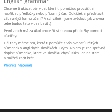
English grammar
Chceme ti ukázat pár videí, která ti pomůžou procvičit si
například předložky nebo přítomný čas. Dokážeš si představit
zábavnější formu učení? A schválně - jsme zvědaví, jak zrovna
tebe budou tato videa bavit ;)
První z nich má za úkol procvičit si s tebou předložky pomocí
písničky:
Dál tady máme hru, která ti pomůže s výslovností určitých
písmenek v anglických slovíčkách. Tvým úkolem je zde správně
doplnit písmenko, které ve slovíčku chybí. Klikni jen na start
a můžeš začít hrát!
Phonics Materials