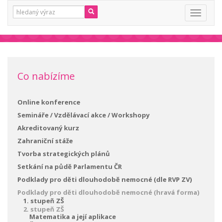
Vyhledávání:
Toggle
navigati
Co nabízíme
Online konference
Semináře / Vzdělávací akce / Workshopy
Akreditovaný kurz
Zahraniční stáže
Tvorba strategických plánů
Setkání na půdě Parlamentu ČR
Podklady pro děti dlouhodobě nemocné (dle RVP ZV)
Podklady pro děti dlouhodobě nemocné (hravá forma)
1. stupeň ZŠ
2. stupeň ZŠ
Matematika a její aplikace