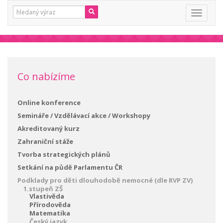
Vyhledávání:
Toggle
navigati
Co nabízíme
Online konference
Semináře / Vzdělávací akce / Workshopy
Akreditovaný kurz
Zahraniční stáže
Tvorba strategických plánů
Setkání na půdě Parlamentu ČR
Podklady pro děti dlouhodobě nemocné (dle RVP ZV)
1.stupeň ZŠ
Vlastivěda
Přírodověda
Matematika
Český jazyk