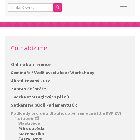
Vyhledávání:
Toggle
navigati
Co nabízíme
Online konference
Semináře / Vzdělávací akce / Workshopy
Akreditovaný kurz
Zahraniční stáže
Tvorba strategických plánů
Setkání na půdě Parlamentu ČR
Podklady pro děti dlouhodobě nemocné (dle RVP ZV)
1.stupeň ZŠ
Vlastivěda
Přírodověda
Matematika
Český jazyk